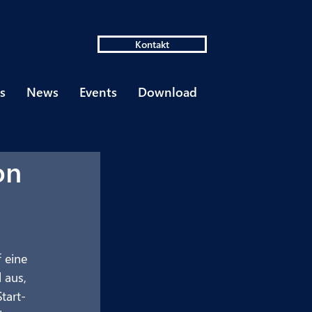
Kontakt
s
News
Events
Download
on
 eine 
 aus, 
tart-