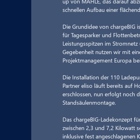
up von MAHLE, das darauf abzie
schnellen Aufbau einer flächen
Die Grundidee von chargeBIG ist
für Tagesparker und Flottenbetr
Leistungsspitzen im Stromnetz u
Gegebenheit nutzen wir mit einer
Projektmanage­ment Europa be
Die Installation der 110 Lade
Partner eliso läuft bereits auf
erschlossen, nun erfolgt noch d
Standsäulenmontage.
Das chargeBIG-Ladekonzept für
zwischen 2,3 und 7,2 Kilowatt se
inklusive fest angeschlagenen K