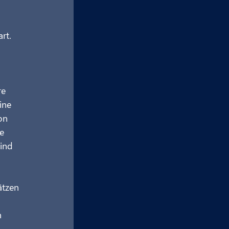
rt.
e 
ine 
on 
e 
ind 
ätzen 
 