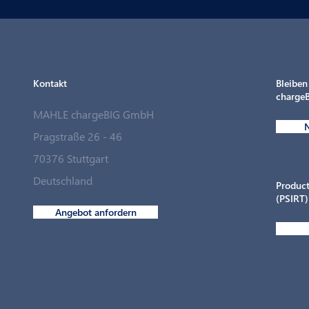
Kontakt
Bleiben
chargeB
MAHLE chargeBIG GmbH
N
MAHLE chargeBIG schließt
Pragstraße 26 - 46
strategische Partnerschaft
70376 Stuttgart
mit Langmatz Energy
Deutschland
Product
(PSIRT)
Angebot anfordern