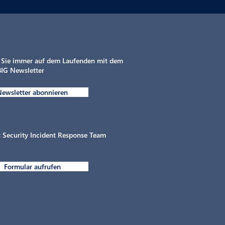
 Sie immer auf dem Laufenden mit dem
IG Newsletter
ewsletter abonnieren
Intelligente Elektrifizierung
MAHLE chargeB
von gewerblichen
Flottentag von
Parkflächen in der
Design
Automobilbranche
 Security Incident Response Team
Formular aufrufen