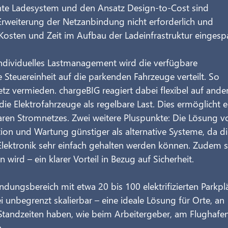
nte Ladesystem und den Ansatz Design-to-Cost sind 
rweiterung der Netzanbindung nicht erforderlich und 
Kosten und Zeit im Aufbau der Ladeinfrastruktur eingespa
ndividuelles Lastmanagement wird die verfügbare 
e Steuereinheit auf die parkenden Fahrzeuge verteilt. So 
z vermieden. chargeBIG reagiert dabei flexibel auf ander
ie Elektrofahrzeuge als regelbare Last. Dies ermöglicht e
ren Stromnetzes. Zwei weitere Pluspunkte: Die Lösung v
ation und Wartung günstiger als alternative Systeme, da di
Elektronik sehr einfach gehalten werden können. Zudem s
 wird – ein klarer Vorteil in Bezug auf Sicherheit.
dungsbereich mit etwa 20 bis 100 elektrifizierten Parkpl
 unbe­grenzt skalierbar – eine ideale Lösung für Orte, an 
Standzeiten haben, wie beim Arbeitergeber, am Flughafen
.