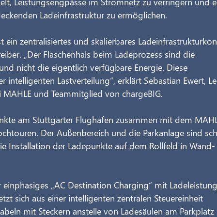
lt, Leistungsengpässe im Stromnetz zu verringern und e
deckenden Ladeinfrastruktur zu ermöglichen.
 ein zentralisiertes und skalierbares Ladeinfrastrukturkon
eiber. „Der Flaschenhals beim Ladeprozess sind die 
nd nicht die eigentlich verfügbare Energie. Diese 
 intelligenten Lastverteilung“, erklärt Sebastian Ewert, Lei
i MAHLE und Teammitglied von chargeBIG.
punkte am Stuttgarter Flughafen zusammen mit dem MAH
 Hochtouren. Der Außenbereich und die Parkanlage sind sc
ie Installation der Ladepunkte auf dem Rollfeld in Wand-
 einphasiges „AC Destination Charging“ mit Ladeleistun
tzt sich aus einer intelligenten zentralen Steuereinheit 
abeln mit Steckern anstelle von Ladesäulen am Parkplatz 