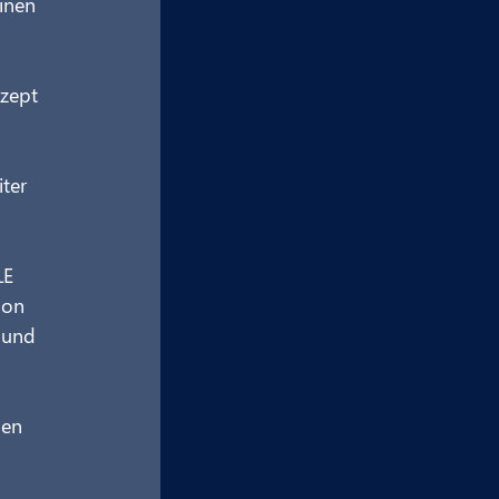
inen 
zept 
ter 
LE 
hon 
 und 
gen 