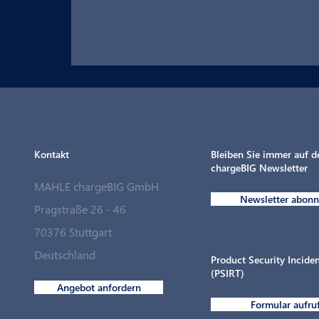
Kontakt
Bleiben Sie immer auf 
chargeBIG Newsletter
MAHLE chargeBIG GmbH
Newsletter abonn
Pragstraße 26 - 46
70376 Stuttgart
MAHLE chargeBIG schließt strategische
Deutschland
Partnerschaft mit Langmatz Energy
Product Security Incid
(PSIRT)
Angebot anfordern
Formular aufru