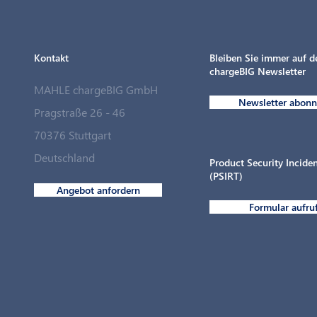
Kontakt
Bleiben Sie immer auf 
chargeBIG Newsletter
MAHLE chargeBIG GmbH
Newsletter abonn
Pragstraße 26 - 46
70376 Stuttgart
MAHLE chargeBIG schließt strategische
Deutschland
Partnerschaft mit Langmatz Energy
Product Security Incid
(PSIRT)
Angebot anfordern
Formular aufru