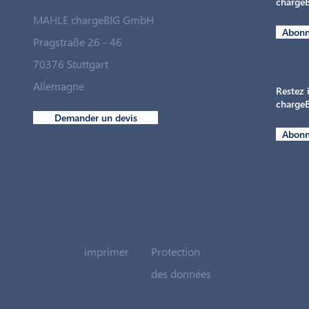
charge
MAHLE chargeBIG GmbH
Abonn
Pragstraße 26 - 46
70376 Stuttgart
Allemagne
Restez 
charge
Demander un devis
Abonn
imprimer
Protection
des données