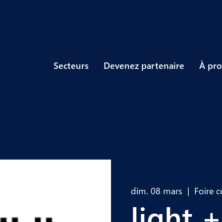
Secteurs
Devenez partenaire
À pro
dim. 08 mars
  |  
Foire 
light 