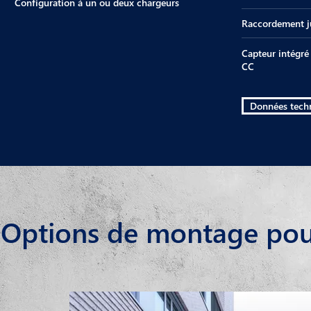
Configuration à un ou deux chargeurs
Raccordement ju
Capteur intégré
CC
Données tech
Options de montage pou