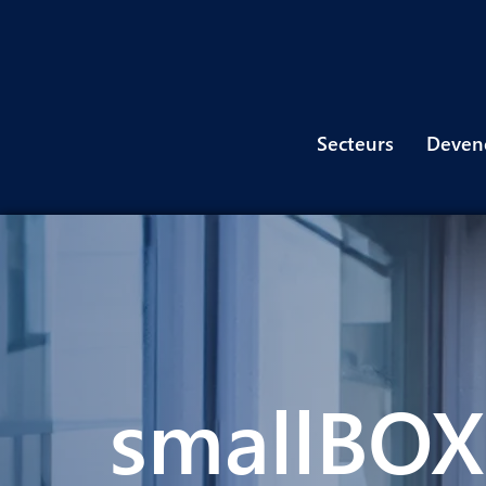
Secteurs
Devene
smallBOX