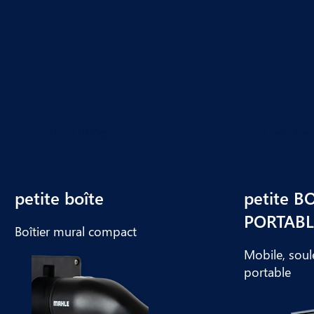
Sur le parking
La soluti
petite boîte
petite B
PORTABL
Boîtier mural compact
Mobile, soul
portable