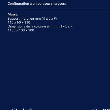
Configuration à un ou deux chargeurs
Masse:
Support mural en mm (H x L x P)
110 x 60 x 110
Dimensions de la colonne en mm (H x L x P)
1150 x 100 x 100
Sur le parking
La soluti