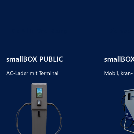
Die All-In-One Lösung
Die mobil
smallBOX PUBLIC
smallBO
AC-Lader mit Terminal
Mobil, kran-