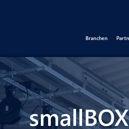
Branchen
Part
smallBOX