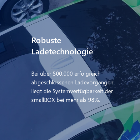
Robuste
Ladetechnologie
Bei über 500.000 erfolgreich
abgeschlossenen Ladevorgängen
liegt die Systemverfügbarkeit der
smallBOX bei mehr als 98%.