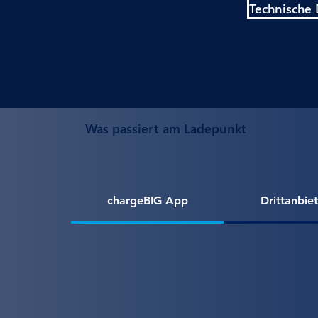
Technische
Was passiert am Ladepunkt
chargeBIG App
Drittanbie