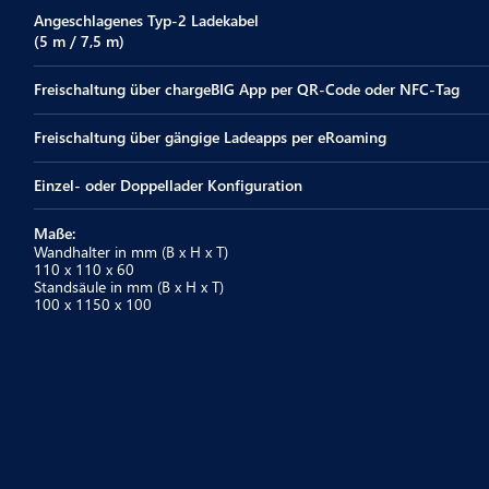
Angeschlagenes Typ-2 Ladekabel
(5 m / 7,5 m)
Freischaltung über chargeBIG App per QR-Code oder NFC-Tag
Freischaltung über gängige Ladeapps per eRoaming
Einzel- oder Doppellader Konfiguration
Maße:
Wandhalter in mm (B x H x T)
110 x 110 x 60
Standsäule in mm (B x H x T)
100 x 1150 x 100