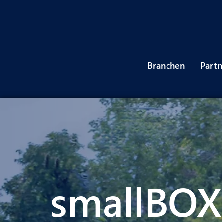
Branchen
Part
smallBOX