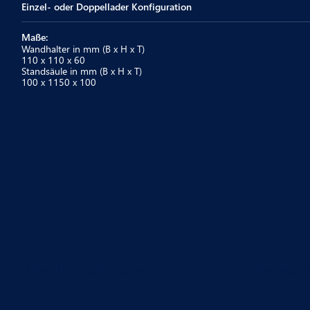
Einzel- oder Doppellader Konfiguration
Maße:
Wandhalter in mm (B x H x T)
110 x 110 x 60
Standsäule in mm (B x H x T)
100 x 1150 x 100
Die All-In-One Lösung
Die mobil