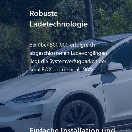
Robuste
Ladetechnologie
Bei über 500.000 erfolgreich
abgeschlossenen Ladevorgängen
liegt die Systemverfügbarkeit der
smallBOX bei mehr als 98%.
Einfache Installation und