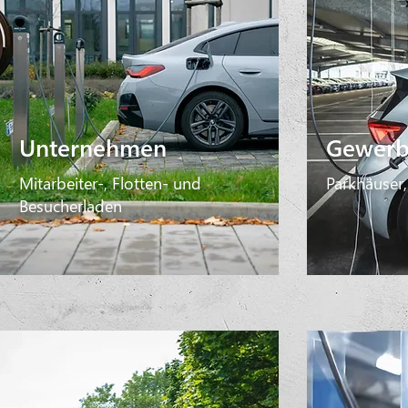
Unternehmen
Gewerb
Mitarbeiter-, Flotten- und
Parkhäuser,
Besucherladen