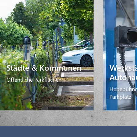
Städte & Kommunen
Werkst
Autohä
Öffentliche Parkflächen
Hebebühne
Parkplatz