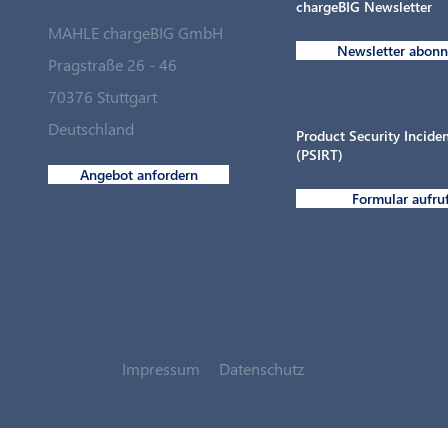
chargeBIG Newsletter
MAHLE chargeBIG GmbH
Newsletter abonn
Pragstraße 26 - 46
70376 Stuttgart
Ladepunkte für den Fuhrpark in
Deutschland
Rekordzeit
Product Security Incid
(PSIRT)
Angebot anfordern
Formular aufru
Impressum
Datenschutz