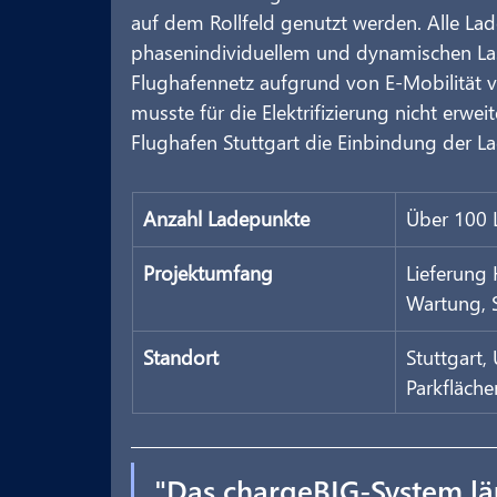
auf dem Rollfeld genutzt werden. Alle L
phasenindividuellem und dynamischen Last
Flughafennetz aufgrund von E-Mobilität 
musste für die Elektrifizierung nicht erwe
Flughafen Stuttgart die Einbindung der Lad
Anzahl Ladepunkte
Über 100 
Projektumfang
Lieferung 
Wartung, 
Standort
Stuttgart,
Parkfläche
"Das chargeBIG-System läu