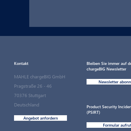
Kontakt
Bleiben Sie immer auf 
chargeBIG Newsletter
MAHLE chargeBIG GmbH
Newsletter abonn
Pragstraße 26 - 46
70376 Stuttgart
Ladepunkte für den Fuhrpark in
Deutschland
Rekordzeit
Product Security Incid
(PSIRT)
Angebot anfordern
Formular aufru