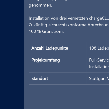
genommen.
Installation von drei vernetzten chargeC
Zukünftig eichrechtskonforme Abrechnun
100 % Grünstrom.
Anzahl Ladepunkte
108 Ladep
Projektumfang
Full-Servi
Installati
Standort
Stuttgart