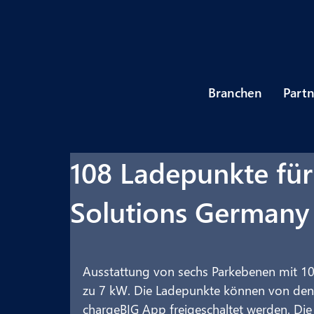
Branchen
Part
108 Ladepunkte für
Solutions German
Ausstattung von sechs Parkebenen mit 1
zu 7 kW. Die Ladepunkte können von den
chargeBIG App freigeschaltet werden. Di