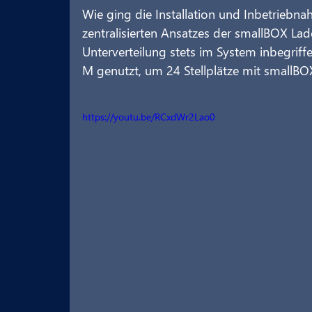
Wie ging die Installation und Inbetriebna
zentralisierten Ansatzes der smallBOX Lade
Unterverteilung stets im System inbegrif
M genutzt, um 24 Stellplätze mit smallB
https://youtu.be/RCxdWr2Lao0