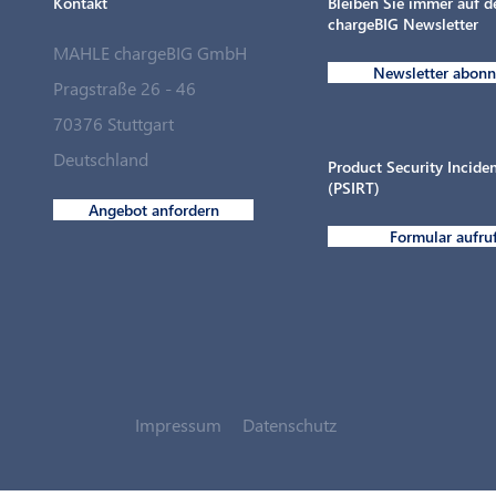
Kontakt
Bleiben Sie immer auf 
chargeBIG Newsletter
MAHLE chargeBIG GmbH
Newsletter abonn
Pragstraße 26 - 46
70376 Stuttgart
Ladepunkte für den Fuhrpark in
Deutschland
Rekordzeit
Product Security Incid
(PSIRT)
Angebot anfordern
Formular aufru
Impressum
Datenschutz