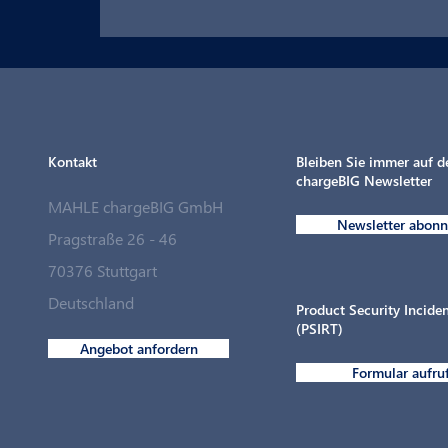
Kontakt
Bleiben Sie immer auf 
chargeBIG Newsletter
MAHLE chargeBIG GmbH
Newsletter abonn
Pragstraße 26 - 46
70376 Stuttgart
MAHLE chargeBIG schließt strategische
Deutschland
Partnerschaft mit Langmatz Energy
Product Security Incid
(PSIRT)
Angebot anfordern
Formular aufru