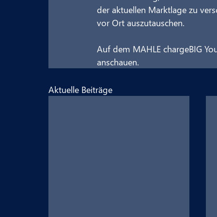
der aktuellen Marktlage zu ver
vor Ort auszutauschen.
Auf dem MAHLE chargeBIG YouT
anschauen.
Aktuelle Beiträge