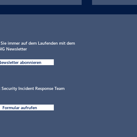
 Sie immer auf dem Laufenden mit dem
IG Newsletter
ewsletter abonnieren
Intelligente Elektrifizierung
MAHLE chargeB
von gewerblichen
Flottentag von
Parkflächen in der
Design
Automobilbranche
 Security Incident Response Team
Formular aufrufen