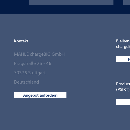
Kontakt
Bleiben
chargeB
MAHLE chargeBIG GmbH
N
MAHLE chargeBIG schließt
Pragstraße 26 - 46
strategische Partnerschaft
70376 Stuttgart
mit Langmatz Energy
Deutschland
Product
(PSIRT)
Angebot anfordern