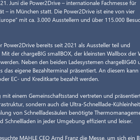
21. Juni die Power2Drive – internationale Fachmesse für 
ät – in München statt. Die Power2Drive ist eine von vier 
Europe“ mit ca. 3.000 Ausstellern und über 115.000 Besu
ower2Drive bereits seit 2021 als Aussteller teil und 
 Mit der chargeBIG smallBOX, der kleinsten Wallbox der W
n werden. Neben den beiden Ladesystemen chargeBIG40 
 das eigene Bezahlterminal präsentiert. An diesem kann 
der EC- und Kreditkarte bezahlt werden.
g mit einem Gemeinschaftsstand vertreten und präsentiert
astruktur, sondern auch die Ultra-Schnelllade-Kühleinheit
Kühlung von Schnellladesäulen benötigte Thermomanagem
 Schnellladen in jeder Umgebung effizient und leiser.
esuchte MAHLE CEO Arnd Franz die Messe, um sich ein Bi