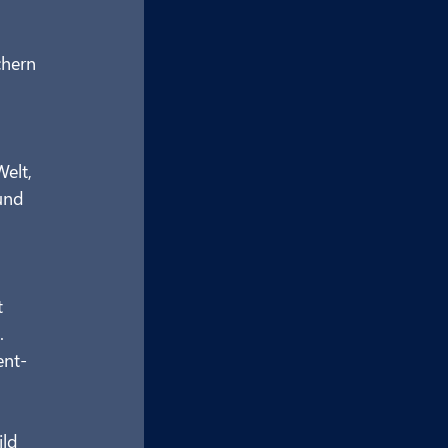
chern 
elt, 
und 
 
. 
ent-
ld 