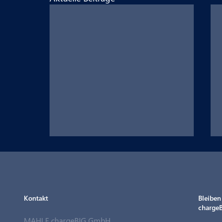
Kontakt
Bleiben
chargeB
MAHLE chargeBIG GmbH