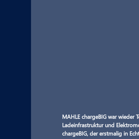
MAHLE chargeBIG war wieder Tei
Ladeinfrastruktur und Elektromo
chargeBIG, der erstmalig in Ech