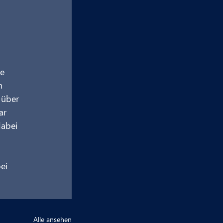
e 
n 
 über 
ar 
abei 
ei 
Alle ansehen