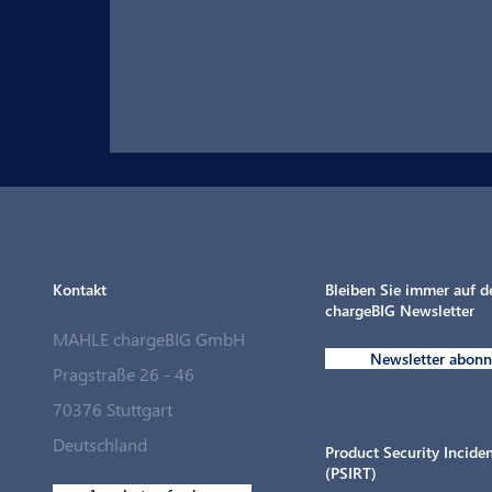
Kontakt
Bleiben Sie immer auf 
chargeBIG Newsletter
MAHLE chargeBIG GmbH
Newsletter abonn
Pragstraße 26 - 46
70376 Stuttgart
MAHLE chargeBIG schließt strategische
Deutschland
Partnerschaft mit Langmatz Energy
Product Security Incid
(PSIRT)