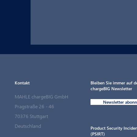
Kontakt
Bleiben Sie immer auf 
chargeBIG Newsletter
MAHLE chargeBIG GmbH
Newsletter abonn
Pragstraße 26 - 46
70376 Stuttgart
MAHLE chargeBIG schließt strategische
Deutschland
Partnerschaft mit Langmatz Energy
Product Security Incid
(PSIRT)