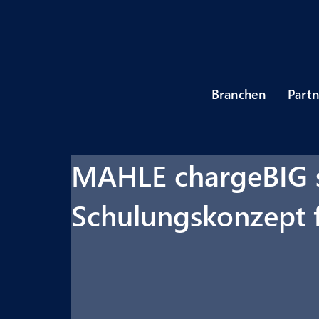
Branchen
Part
MAHLE chargeBIG s
Schulungskonzept f