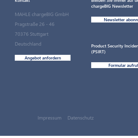
Kontakt
Bleiben Sie immer auf 
chargeBIG Newsletter
MAHLE chargeBIG GmbH
Newsletter abonn
Pragstraße 26 - 46
70376 Stuttgart
MAHLE chargeBIG schließt strategische
Deutschland
Partnerschaft mit Langmatz Energy
Product Security Incid
(PSIRT)
Angebot anfordern
Formular aufru
Impressum
Datenschutz