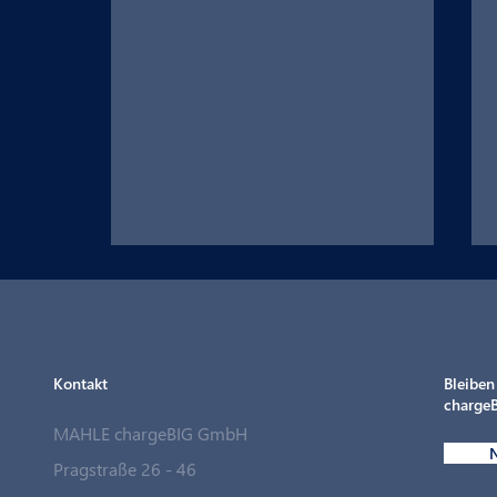
Kontakt
Bleiben
chargeB
MAHLE chargeBIG GmbH
N
MAHLE chargeBIG schließt
Pragstraße 26 - 46
strategische Partnerschaft