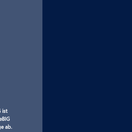
ist 
eBIG 
ge ab.