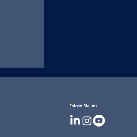
Folgen Sie uns
IG beim 13.
 SIGNal