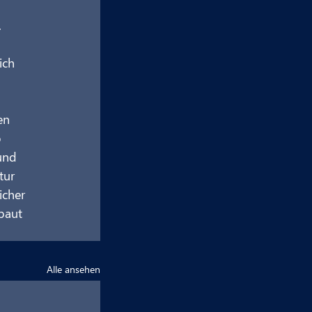
 
ich 
en 
 
und 
tur 
icher 
baut 
Alle ansehen