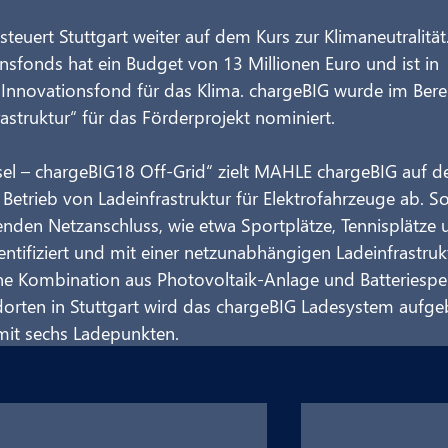
steuert Stuttgart weiter auf dem Kurs zur Klimaneutralität.
nsfonds hat ein Budget von 13 Millionen Euro und ist in 
nnovationsfond für das Klima. chargeBIG wurde im Bere
astruktur“ für das Förderprojekt nominiert.
nsel – chargeBIG18 Off‐Grid“ zielt MAHLE chargeBIG auf d
trieb von Ladeinfrastruktur für Elektrofahrzeuge ab. So
enden Netzanschluss, wie etwa Sportplätze, Tennisplätze 
dentifiziert und mit einer netzunabhängigen Ladeinfrastruk
ine Kombination aus Photovoltaik‐Anlage und Batteriespe
ndorten in Stuttgart wird das chargeBIG Ladesystem aufge
mit sechs Ladepunkten.