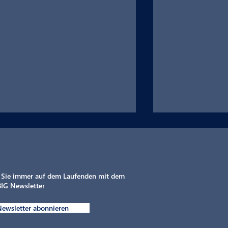
 Sie immer auf dem Laufenden mit dem
IG Newsletter
ewsletter abonnieren
Intelligente Elektrifizierung
MAHLE chargeB
von gewerblichen
Flottentag von