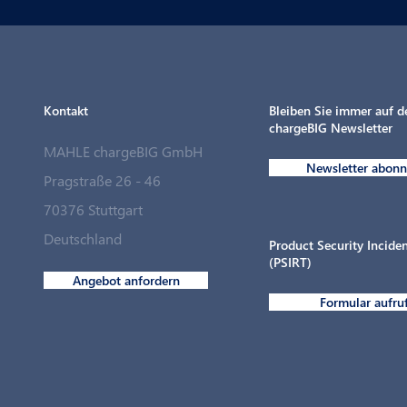
Kontakt
Bleiben Sie immer auf 
chargeBIG Newsletter
MAHLE chargeBIG GmbH
Newsletter abonn
Pragstraße 26 - 46
70376 Stuttgart
Ladepunkte für den Fuhrpark in
Deutschland
Rekordzeit
Product Security Incid
(PSIRT)
Angebot anfordern
Formular aufru