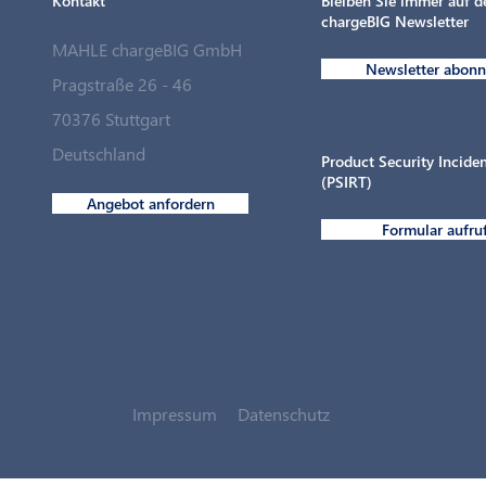
Kontakt
Bleiben Sie immer auf 
chargeBIG Newsletter
MAHLE chargeBIG GmbH
Newsletter abonn
Pragstraße 26 - 46
70376 Stuttgart
MAHLE chargeBIG schließt strategische
Deutschland
Partnerschaft mit Langmatz Energy
Product Security Incid
(PSIRT)
Angebot anfordern
Formular aufru
Impressum
Datenschutz