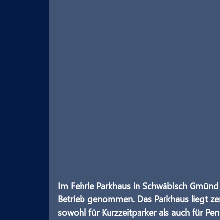
Im 
Fehrle Parkhaus
 in Schwäbisch Gmünd
Betrieb genommen. Das Parkhaus liegt zen
sowohl für Kurzzeitparker als auch für Pe