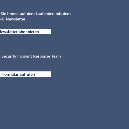
 Sie immer auf dem Laufenden mit dem
IG Newsletter
ewsletter abonnieren
Intelligente Elektrifizierung
MAHLE chargeB
von gewerblichen
Flottentag von
Parkflächen in der
Design
Automobilbranche
 Security Incident Response Team
Formular aufrufen