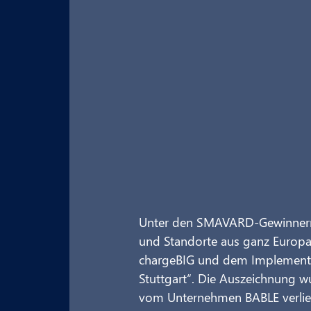
Unter den SMAVARD-Gewinnern 2
und Standorte aus ganz Europa
chargeBIG und dem Implementi
Stuttgart“. Die Auszeichnung w
vom Unternehmen BABLE verlie