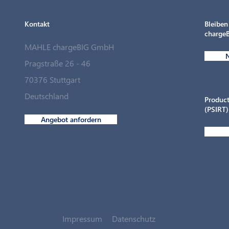
Kontakt
Bleiben
chargeB
MAHLE chargeBIG GmbH
N
MAHLE chargeBIG schließt
Pragstraße 26 - 46
strategische Partnerschaft
70376 Stuttgart
mit Langmatz Energy
Deutschland
Product
(PSIRT)
Angebot anfordern
Impressum
Datenschutz