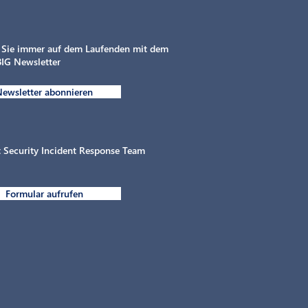
 Sie immer auf dem Laufenden mit dem
IG Newsletter
ewsletter abonnieren
Intelligente Elektrifizierung
MAHLE chargeB
von gewerblichen
Flottentag von
Parkflächen in der
Design
Automobilbranche
 Security Incident Response Team
Formular aufrufen