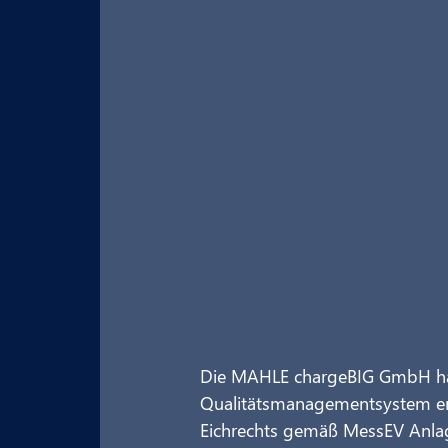
Die MAHLE chargeBIG GmbH hat 
Qualitätsmanagementsystem err
Eichrechts gemäß MessEV Anlage