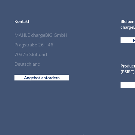
Kontakt
Bleiben
chargeB
MAHLE chargeBIG GmbH
N
MAHLE chargeBIG schließt
Pragstraße 26 - 46
strategische Partnerschaft
70376 Stuttgart
mit Langmatz Energy
Deutschland
Product
(PSIRT)
Angebot anfordern