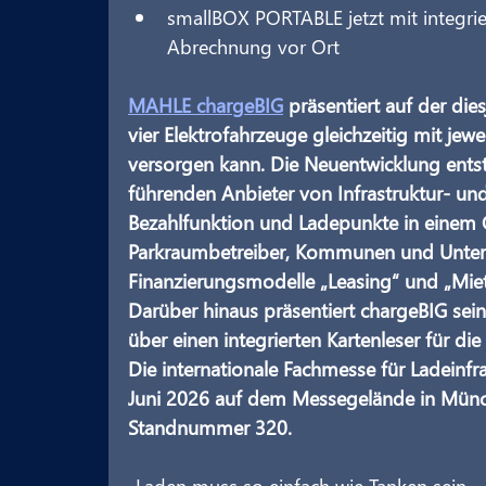
smallBOX PORTABLE jetzt mit integrie
Abrechnung vor Ort
MAHLE chargeBIG
 präsentiert auf der die
vier Elektrofahrzeuge gleichzeitig mit jew
versorgen kann. Die Neuentwicklung ents
führenden Anbieter von Infrastruktur- un
Bezahlfunktion und Ladepunkte in einem G
Parkraumbetreiber, Kommunen und Untern
Finanzierungsmodelle „Leasing“ und „Mietka
Darüber hinaus präsentiert chargeBIG se
über einen integrierten Kartenleser für d
Die internationale Fachmesse für Ladeinfra
Juni 2026 auf dem Messegelände in München
Standnummer 320.
„Laden muss so einfach wie Tanken sein –