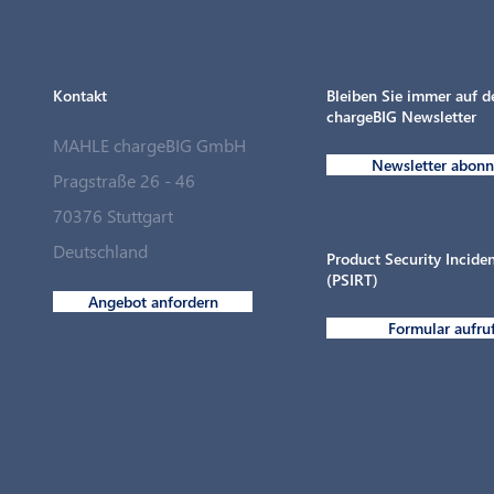
Kontakt
Bleiben Sie immer auf 
chargeBIG Newsletter
MAHLE chargeBIG GmbH
Newsletter abonn
Pragstraße 26 - 46
70376 Stuttgart
Ladepunkte für den Fuhrpark in
Deutschland
Rekordzeit
Product Security Incid
(PSIRT)
Angebot anfordern
Formular aufru