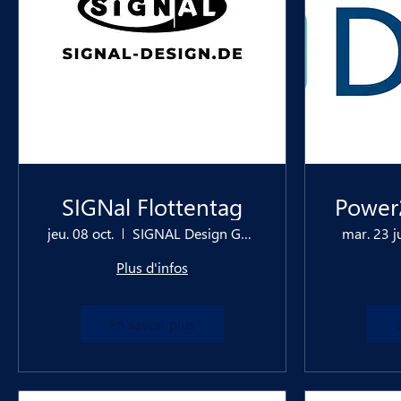
SIGNal Flottentag
Power
jeu. 08 oct.
SIGNAL Design GmbH
mar. 23 j
Plus d'infos
En savoir plus