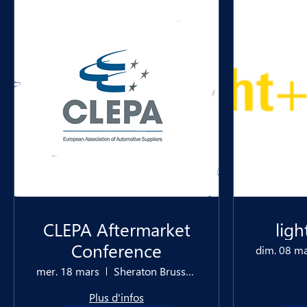
CLEPA Aftermarket
ligh
Conference
dim. 08 m
mer. 18 mars
Sheraton Brussels Airport Hotel
Plus d'infos